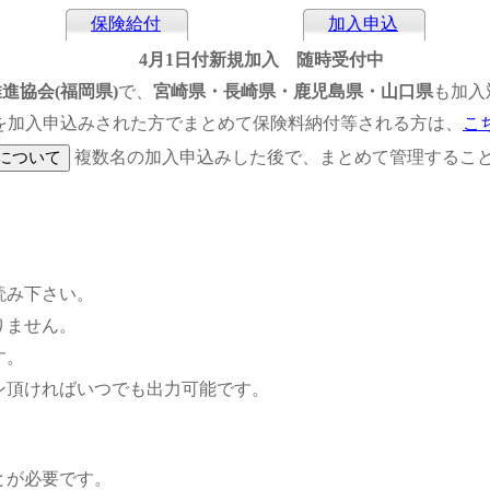
保険給付
加入申込
4月1日付新規加入 随時受付中
進協会(福岡県)
で、
宮崎県・長崎県・鹿児島県・山口県
も加入
を加入申込みされた方でまとめて保険料納付等される方は、
こ
複数名の加入申込みした後で、まとめて管理するこ
読み下さい。
りません。
す。
ン頂ければいつでも出力可能です。
とが必要です。