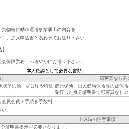
、貨物軽自動車運送事業届出の内容を
ー）、加入申込書とあわせてお送り下さい。
込】
社会保険労務士へ速やかにお送り下さい。
本人確認として必要な書類
点）
顔写真なし身
免状その他、官公庁や特殊
健康保険、国民健康保険等の被保険
発行した身分証明書で顔写真なしの
合会員会費＋手続き手数料
さい。
申込時の注意事項
身分証明書提示が必要となります。