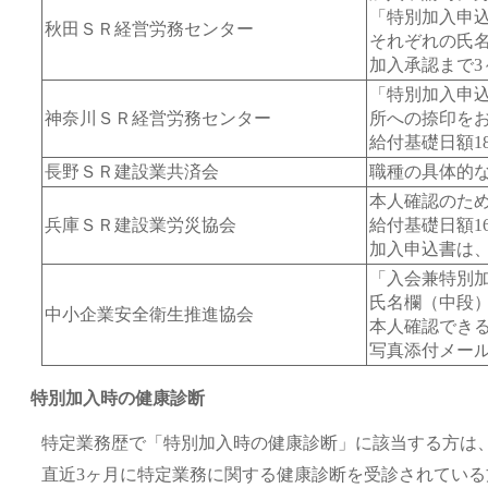
「特別加入申
秋田ＳＲ経営労務センター
それぞれの氏
加入承認まで
「特別加入申込
神奈川ＳＲ経営労務センター
所への捺印を
給付基礎日額1
長野ＳＲ建設業共済会
職種の具体的
本人確認のた
兵庫ＳＲ建設業労災協会
給付基礎日額1
加入申込書は
「入会兼特別
氏名欄（中段
中小企業安全衛生推進協会
本人確認でき
写真添付メー
特別加入時の健康診断
特定業務歴で「特別加入時の健康診断」に該当する方は
直近3ヶ月に特定業務に関する健康診断を受診されてい