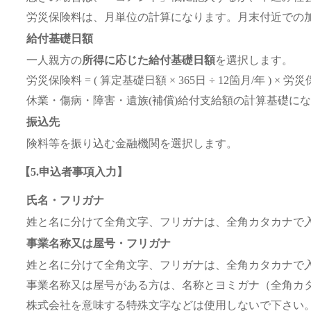
労災保険料は、月単位の計算になります。月末付近での
給付基礎日額
一人親方の
所得に応じた給付基礎日額
を選択します。
労災保険料 = ( 算定基礎日額 × 365日 ÷ 12箇月/年 ) × 
休業・傷病・障害・遺族(補償)給付支給額の計算基礎に
振込先
険料等を振り込む金融機関を選択します。
【5.申込者事項入力】
氏名・フリガナ
姓と名に分けて全角文字、フリガナは、全角カタカナで
事業名称又は屋号・フリガナ
姓と名に分けて全角文字、フリガナは、全角カタカナで
事業名称又は屋号がある方は、名称とヨミガナ（全角カ
株式会社を意味する特殊文字などは使用しないで下さい