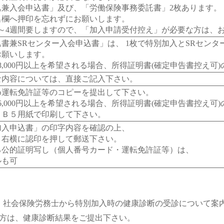
込兼入会申込書」及び、「労働保険事務委託書」2枚あります。
名欄へ押印を忘れずにお願いします。
3～4週間要しますので、「加入申請受付控え」が必要な方は、
書兼SRセンター入会申込書」は、 1枚で特別加入とSRセン
お願いします。
8,000円以上を希望される場合、所得証明書(確定申告書控え可
な内容については、直接ご記入下さい。
め運転免許証等のコピーを提出して下さい。
6,000円以上を希望される場合、所得証明書(確定申告書控え可
、Ｂ５用紙で印刷して下さい。
加入申込書」の印字内容を確認の上、
）右横に認印を押して郵送下さい。
る公的証明写し（個人番号カード・運転免許証等）は、
ルも可
、社会保険労務士から特別加入時の健康診断の受診について案
る方は、健康診断結果をご提出下さい。