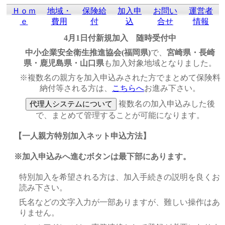
Ｈｏｍ
地域・
保険給
加入申
お問い
運営者
ｅ
費用
付
込
合せ
情報
4月1日付新規加入 随時受付中
中小企業安全衛生推進協会(福岡県)
で、
宮崎県・長崎
県・鹿児島県・山口県
も加入対象地域となりました。
※複数名の親方を加入申込みされた方でまとめて保険料
納付等される方は、
こちらへ
お進み下さい。
複数名の加入申込みした後
で、まとめて管理することが可能になります。
【一人親方特別加入ネット申込方法】
※加入申込みへ進むボタンは最下部にあります。
特別加入を希望される方は、加入手続きの説明を良くお
読み下さい。
氏名などの文字入力が一部ありますが、難しい操作はあ
りません。