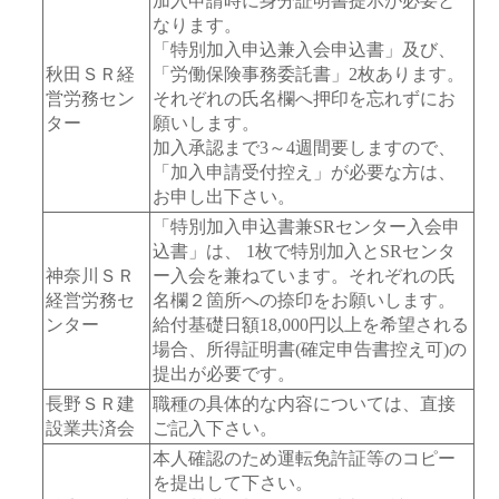
加入申請時に身分証明書提示が必要と
なります。
「特別加入申込兼入会申込書」及び、
秋田ＳＲ経
「労働保険事務委託書」2枚あります。
営労務セン
それぞれの氏名欄へ押印を忘れずにお
ター
願いします。
加入承認まで3～4週間要しますので、
「加入申請受付控え」が必要な方は、
お申し出下さい。
「特別加入申込書兼SRセンター入会申
込書」は、 1枚で特別加入とSRセンタ
神奈川ＳＲ
ー入会を兼ねています。それぞれの氏
経営労務セ
名欄２箇所への捺印をお願いします。
ンター
給付基礎日額18,000円以上を希望される
場合、所得証明書(確定申告書控え可)の
提出が必要です。
長野ＳＲ建
職種の具体的な内容については、直接
設業共済会
ご記入下さい。
本人確認のため運転免許証等のコピー
を提出して下さい。