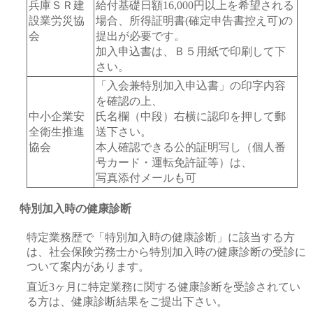
兵庫ＳＲ建
給付基礎日額16,000円以上を希望される
設業労災協
場合、所得証明書(確定申告書控え可)の
会
提出が必要です。
加入申込書は、Ｂ５用紙で印刷して下
さい。
「入会兼特別加入申込書」の印字内容
を確認の上、
中小企業安
氏名欄（中段）右横に認印を押して郵
全衛生推進
送下さい。
協会
本人確認できる公的証明写し（個人番
号カード・運転免許証等）は、
写真添付メールも可
特別加入時の健康診断
特定業務歴で「特別加入時の健康診断」に該当する方
は、社会保険労務士から特別加入時の健康診断の受診に
ついて案内があります。
直近3ヶ月に特定業務に関する健康診断を受診されてい
る方は、健康診断結果をご提出下さい。