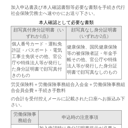
加入申込書及び本人確認書類等必要な書類を手続き代行
社会保険労務士へ速やかにお送り下さい。
本人確認として必要な書類
顔写真付身分証明書（い
顔写真なし身分証明書
ずれか1点）
（いずれか2点）
個人番号カード・運転免
健康保険、国民健康保険
許証・パスポート・電気
等の被保険者証・年金手
工事士免状その他、官公
帳その他、官公庁や特殊
庁や特殊法人等が発行し
法人等が発行した身分証
た身分証明書で顔写真付
明書で顔写真なしのもの
きのもの
労災保険料＋労働保険事務組合入会金＋労働保険事務組
合会員会費＋手続き手数料
の合計を受付控えメールに記載された口座へお振込み下
さい。
労働保険事
申込時の注意事項
務組合