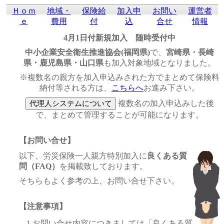
Ｈｏｍ
地域・
保険給
加入申
お問い
運営者
ｅ
費用
付
込
合せ
情報
4月1日付新規加入 随時受付中
中小企業安全衛生推進協会(福岡県)
で、
宮崎県・長崎
県・鹿児島県・山口県
も加入対象地域となりました。
※複数名の親方を加入申込みされた方でまとめて保険料
納付等される方は、
こちらへ
お進み下さい。
複数名の加入申込みした後
で、まとめて管理することが可能になります。
【お問い合せ】
以下、労災保険一人親方特別加入に
良くある質
問（FAQ）
を掲載致しております。
そちらもよく参考の上、お問い合せ下さい。
【注意事項】
1.お問い合せ内容につきましては「良くある質