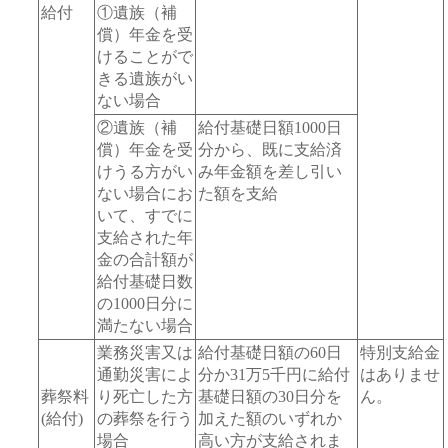
給付
①遺族（補
償）年金を受
けることがで
きる遺族がい
ない場合
②遺族（補
給付基礎日額1000日
償）年金を受
分から、既に支給済
けうる方がい
み年金額を差し引い
ない場合にお
た額を支給
いて、すでに
支給された年
金の合計額が
給付基礎日数
の1000日分に
満たない場合
業務災害又は
給付基礎日額の60日
特別支給金
通勤災害によ
分か31万5千円に給付
はありませ
葬祭料
り死亡した方
基礎日額の30日分を
ん。
(給付)
の葬祭を行う
加えた額のいずれか
場合
高い方が支給されま