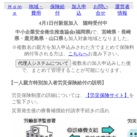
Ｈｏｍ
地域・
保険給
加入申
お問い
運営者
ｅ
費用
付
込
合せ
情報
4月1日付新規加入 随時受付中
中小企業安全衛生推進協会(福岡県)
で、
宮崎県・長崎
県・鹿児島県・山口県
も加入対象地域となりました。
※複数名の親方を加入申込みされた方でまとめて保険料
納付等される方は、
こちらへ
お進み下さい。
複数名の加入申込みした後
で、まとめて管理することが可能になります。
【一人親方特別加入者労災保険給付の説明】
労災保険制度の詳細については、
【労災保険サイト】
を
ご覧下さい。
災害発生後の療養補償給付請求手続きの流れ