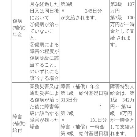
月を経過した
第3級
第2級 107
日又は同日後
〃 245日分
万円
において
が支給されます。
第3級 100
傷病
①傷病が治っ
万円が一時
(補償)
ていないこ
金として支
年金
と。
給 されま
②傷病による
す。
障害の程度が
傷病等級に該
当すること。
のいずれにも
該当する場合
業務災害又は
障害（補償）年金
障害特別支
通勤災害によ
第 1級 給付基礎日額
給金は、第
る傷病が治っ
313日分
1級 342万
た後に障害等
円～ 第14
級に該当する
第 7級
級 8万円
障害
障害が残った
〃 131日分
が一時金と
(補償)
場合
障害（補償）一時金
して支給さ
給付
第 8級 給付基礎日額
れます。