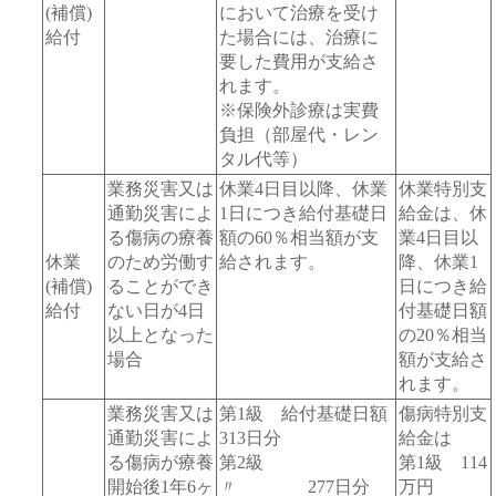
(補償)
において治療を受け
給付
た場合には、治療に
要した費用が支給さ
れます。
※保険外診療は実費
負担（部屋代・レン
タル代等）
業務災害又は
休業4日目以降、休業
休業特別支
通勤災害によ
1日につき給付基礎日
給金は、休
る傷病の療養
額の60％相当額が支
業4日目以
休業
のため労働す
給されます。
降、休業1
(補償)
ることができ
日につき給
給付
ない日が4日
付基礎日額
以上となった
の20％相当
場合
額が支給さ
れます。
業務災害又は
第1級 給付基礎日額
傷病特別支
通勤災害によ
313日分
給金は
る傷病が療養
第2級
第1級 114
開始後1年6ヶ
〃 277日分
万円