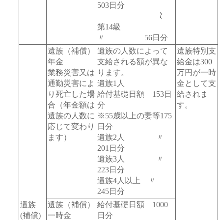
503日分
第14級
〃 56日分
遺族（補償）
遺族の人数によって
遺族特別支
年金
支給される額が異な
給金は300
業務災害又は
ります。
万円が一時
通勤災害によ
遺族1人
金として支
り死亡した場
給付基礎日額 153日
給されま
合（年金額は
分
す。
遺族の人数に
※55歳以上の妻等175
応じて変わり
日分
ます）
遺族2人 〃
201日分
遺族3人 〃
223日分
遺族4人以上 〃
245日分
遺族
遺族（補償）
給付基礎日額 1000
(補償)
一時金
日分