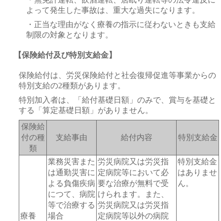
よって発生した事故は、重大な過失になります。
・正当な理由がなく療養の指示に従わないときも支給
制限の対象となります。
【保険給付及び特別支給金】
保険給付は、労災保険給付と社会復帰促進等事業からの
特別支給の2種類があります。
特別加入者は、「給付基礎日額」のみで、賞与を基礎と
する「算定基礎日額」がありません。
保険給
付の種
支給事由
給付内容
特別支給金
類
業務災害また
労災病院又は労災指
特別支給金
は通勤災害に
定病院等において必
はありませ
よる負傷疾病
要な治療が無料で受
ん。
につて、病院
けられます。また、
等で治療する
労災病院又は労災指
療養
場合
定病院等以外の病院