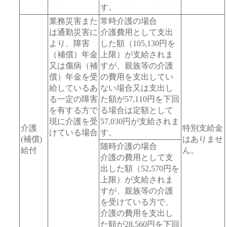
す。
業務災害また
常時介護の場合
は通勤災害に
介護費用として支出
より、障害
した額（105,130円を
（補償）年金
上限）が支給されま
又は傷病（補
すが、親族等の介護
償）年金を受
の費用を支出してい
給しているあ
ない場合又は支出し
る一定の障害
た額が57,110円を下回
を有する方で
る場合は定額として
現に介護を受
57,030円が支給されま
介護
特別支給金
けている場合
す。
(補償)
はありませ
随時介護の場合
給付
ん。
介護の費用として支
出した額（52,570円を
上限）が支給されま
すが、親族等の介護
を受けている方で、
介護の費用を支出し
た額が28,560円を下回