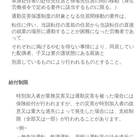
単身赴任者の赴任先住居と帰省先住居の間の移動（厚生
労働省令で定める要件に該当するものに限る。）
通勤災害保護制度の対象となる住居間移動の要件は、
転任に伴い、当該転任の直前の住居から当該転任の直後
の就業の場所に通勤することが困難になった労働者であ
って、
それぞれに掲げるやむを得ない事情により、同居してい
た配偶者、子又は要介護状態にある親族と
別居しているものにより行われるものとすること。
給付制限
特別加入者が業務災害又は通勤災害を被った場合には
保険給付が行われますが、その災害が特別加入者の故
意又は重大な過失によって発生した場合には、支給制
限（全部又は一部）が行われることがあります。
<例>
・無免許運転、飲酒運転、居眠り運転等の法令違反に