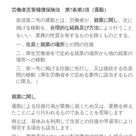
労働者災害補償保険法 第7条第2項（通勤）
前項第二号の通勤とは、労働者が、
就業に関し
、次に
掲げる移動を、
合理的な経路及び方法
により行うこと
をいい、業務の性質を有するものを除くものとする。
一．
住居
と
就業の場所
との間の往復
二．厚生労働省令で定める就業の場所から他の就業の
場所への移動
三．第一号に掲げる往復に先行し、又は後続する住居
間の移動（厚生労働省令で定める要件に該当するもの
に限る。）
就業に関し
通勤による往復行為が業務に就くため又は、業務を終え
たことにより行われるものであることを意味します
例えば、昼休みを利用して住居との往復や早退等により
帰宅する場合も該当します。