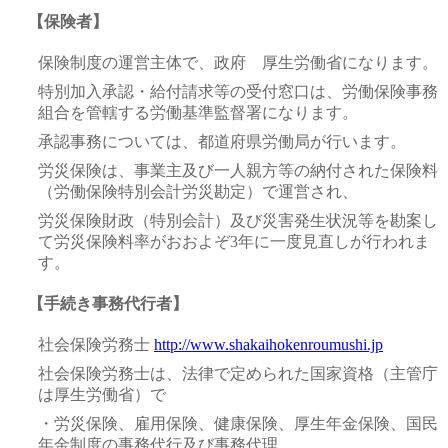
【保険者】
保険制度の運営主体で、政府 厚生労働省になります。
特別加入承認・給付請求等の受付窓口は、労働保険事務
組合を管轄する労働基準監督署になります。
承認事務については、都道府県労働局が行います。
労災保険は、事業主及び一人親方等の納付された保険料
（労働保険特別会計労災勘定）で運営され、
労災保険財政（特別会計）及び災害発生状況等を勘案し
て労災保険料率がおおよぞ3年に一度見直しが行われま
す。
【手続き事務代行者】
社会保険労務士
http://www.shakaihokenroumushi.jp
社会保険労務士は、法律で定められた国家資格（主管庁
は厚生労働省）で
・労災保険、雇用保険、健康保険、厚生年金保険、国民
年金制度の事務代行及び事務代理