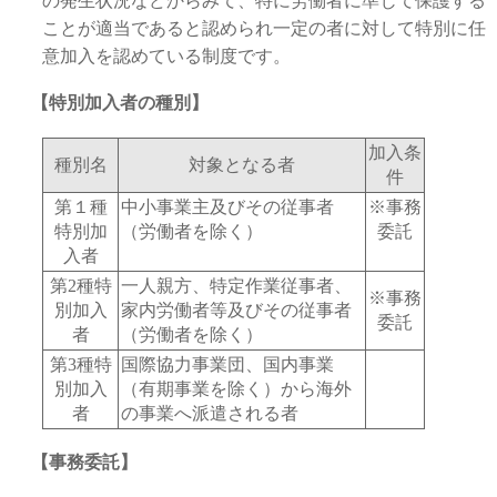
の発生状況などからみて、特に労働者に準じて保護する
ことが適当であると認められ一定の者に対して特別に任
意加入を認めている制度です。
【特別加入者の種別】
加入条
種別名
対象となる者
件
第１種
中小事業主及びその従事者
※事務
特別加
（労働者を除く）
委託
入者
第2種特
一人親方、特定作業従事者、
※事務
別加入
家内労働者等及びその従事者
委託
者
（労働者を除く）
第3種特
国際協力事業団、国内事業
別加入
（有期事業を除く）から海外
者
の事業へ派遣される者
【事務委託】