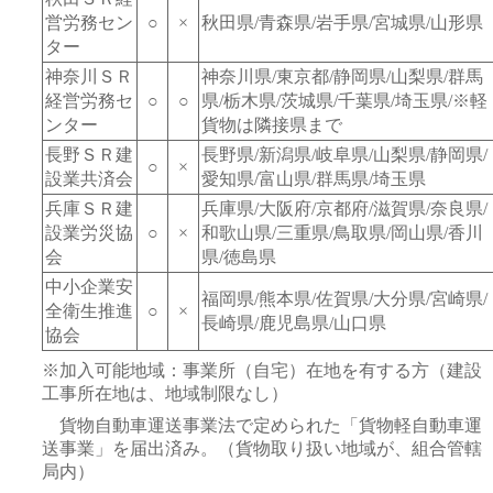
営労務セン
○
×
秋田県/青森県/岩手県/宮城県/山形県
ター
神奈川ＳＲ
神奈川県/東京都/静岡県/山梨県/群馬
経営労務セ
○
○
県/栃木県/茨城県/千葉県/埼玉県/※軽
ンター
貨物は隣接県まで
長野ＳＲ建
長野県/新潟県/岐阜県/山梨県/静岡県/
○
×
設業共済会
愛知県/富山県/群馬県/埼玉県
兵庫ＳＲ建
兵庫県/大阪府/京都府/滋賀県/奈良県/
設業労災協
○
×
和歌山県/三重県/鳥取県/岡山県/香川
会
県/徳島県
中小企業安
福岡県/熊本県/佐賀県/大分県/宮崎県/
全衛生推進
○
×
長崎県/鹿児島県/山口県
協会
※加入可能地域：事業所（自宅）在地を有する方（建設
工事所在地は、地域制限なし）
貨物自動車運送事業法で定められた「貨物軽自動車運
送事業」を届出済み。（貨物取り扱い地域が、組合管轄
局内）