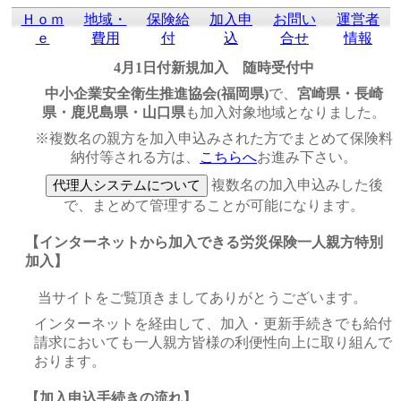
Ｈｏｍ
地域・
保険給
加入申
お問い
運営者
ｅ
費用
付
込
合せ
情報
4月1日付新規加入 随時受付中
中小企業安全衛生推進協会(福岡県)
で、
宮崎県・長崎
県・鹿児島県・山口県
も加入対象地域となりました。
※複数名の親方を加入申込みされた方でまとめて保険料
納付等される方は、
こちらへ
お進み下さい。
複数名の加入申込みした後
で、まとめて管理することが可能になります。
【インターネットから加入できる労災保険一人親方特別
加入】
当サイトをご覧頂きましてありがとうございます。
インターネットを経由して、加入・更新手続きでも給付
請求においても一人親方皆様の利便性向上に取り組んで
おります。
【加入申込手続きの流れ】