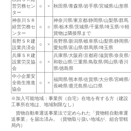
営労務セン
○
×
秋田県/青森県/岩手県/宮城県/山形県
ター
神奈川ＳＲ
神奈川県/東京都/静岡県/山梨県/群馬
経営労務セ
○
○
県/栃木県/茨城県/千葉県/埼玉県/※軽
ンター
貨物は隣接県まで
長野ＳＲ建
長野県/新潟県/岐阜県/山梨県/静岡県/
○
×
設業共済会
愛知県/富山県/群馬県/埼玉県
兵庫ＳＲ建
兵庫県/大阪府/京都府/滋賀県/奈良県/
設業労災協
○
×
和歌山県/三重県/鳥取県/岡山県/香川
会
県/徳島県
中小企業安
福岡県/熊本県/佐賀県/大分県/宮崎県/
全衛生推進
○
×
長崎県/鹿児島県/山口県
協会
※加入可能地域：事業所（自宅）在地を有する方（建設
工事所在地は、地域制限なし）
貨物自動車運送事業法で定められた「貨物軽自動車運
送事業」を届出済み。（貨物取り扱い地域が、組合管轄
局内）