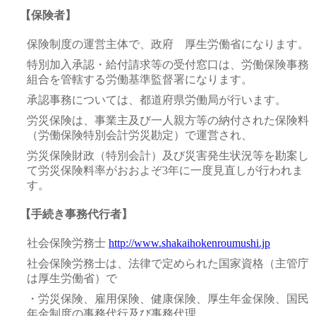
【保険者】
保険制度の運営主体で、政府 厚生労働省になります。
特別加入承認・給付請求等の受付窓口は、労働保険事務
組合を管轄する労働基準監督署になります。
承認事務については、都道府県労働局が行います。
労災保険は、事業主及び一人親方等の納付された保険料
（労働保険特別会計労災勘定）で運営され、
労災保険財政（特別会計）及び災害発生状況等を勘案し
て労災保険料率がおおよぞ3年に一度見直しが行われま
す。
【手続き事務代行者】
社会保険労務士
http://www.shakaihokenroumushi.jp
社会保険労務士は、法律で定められた国家資格（主管庁
は厚生労働省）で
・労災保険、雇用保険、健康保険、厚生年金保険、国民
年金制度の事務代行及び事務代理