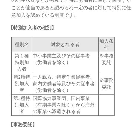
の発生状況などからみて、特に労働者に準じて保護する
ことが適当であると認められ一定の者に対して特別に任
意加入を認めている制度です。
【特別加入者の種別】
加入条
種別名
対象となる者
件
第１種
中小事業主及びその従事者
※事務
特別加
（労働者を除く）
委託
入者
第2種特
一人親方、特定作業従事者、
※事務
別加入
家内労働者等及びその従事者
委託
者
（労働者を除く）
第3種特
国際協力事業団、国内事業
別加入
（有期事業を除く）から海外
者
の事業へ派遣される者
【事務委託】