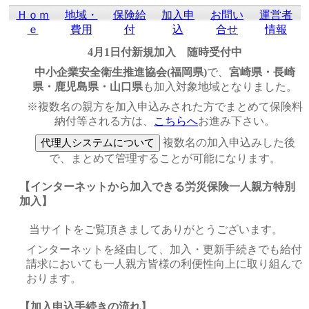
Ｈｏｍ
地域・
保険給
加入申
お問い
運営者
ｅ
費用
付
込
合せ
情報
4月1日付新規加入 随時受付中
中小企業安全衛生推進協会(福岡県)
で、
宮崎県・長崎
県・鹿児島県・山口県
も加入対象地域となりました。
※複数名の親方を加入申込みされた方でまとめて保険料
納付等される方は、
こちらへ
お進み下さい。
複数名の加入申込みした後
で、まとめて管理することが可能になります。
【インターネットから加入できる労災保険一人親方特別
加入】
当サイトをご覧頂きましてありがとうございます。
インターネットを経由して、加入・更新手続きでも給付
請求においても一人親方皆様の利便性向上に取り組んで
おります。
【加入申込手続きの流れ】