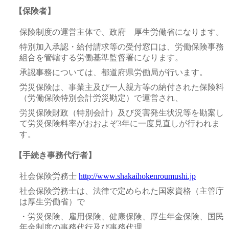
【保険者】
保険制度の運営主体で、政府 厚生労働省になります。
特別加入承認・給付請求等の受付窓口は、労働保険事務
組合を管轄する労働基準監督署になります。
承認事務については、都道府県労働局が行います。
労災保険は、事業主及び一人親方等の納付された保険料
（労働保険特別会計労災勘定）で運営され、
労災保険財政（特別会計）及び災害発生状況等を勘案し
て労災保険料率がおおよぞ3年に一度見直しが行われま
す。
【手続き事務代行者】
社会保険労務士
http://www.shakaihokenroumushi.jp
社会保険労務士は、法律で定められた国家資格（主管庁
は厚生労働省）で
・労災保険、雇用保険、健康保険、厚生年金保険、国民
年金制度の事務代行及び事務代理