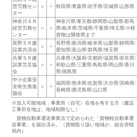
営労務セン
○
×
秋田県/青森県/岩手県/宮城県/山形県
ター
神奈川ＳＲ
神奈川県/東京都/静岡県/山梨県/群馬
経営労務セ
○
○
県/栃木県/茨城県/千葉県/埼玉県/※軽
ンター
貨物は隣接県まで
長野ＳＲ建
長野県/新潟県/岐阜県/山梨県/静岡県/
○
×
設業共済会
愛知県/富山県/群馬県/埼玉県
兵庫ＳＲ建
兵庫県/大阪府/京都府/滋賀県/奈良県/
設業労災協
○
×
和歌山県/三重県/鳥取県/岡山県/香川
会
県/徳島県
中小企業安
福岡県/熊本県/佐賀県/大分県/宮崎県/
全衛生推進
○
×
長崎県/鹿児島県/山口県
協会
※加入可能地域：事業所（自宅）在地を有する方（建設
工事所在地は、地域制限なし）
貨物自動車運送事業法で定められた「貨物軽自動車運
送事業」を届出済み。（貨物取り扱い地域が、組合管轄
局内）