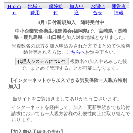
Ｈｏｍ
地域・
保険給
加入申
お問い
運営者
ｅ
費用
付
込
合せ
情報
4月1日付新規加入 随時受付中
中小企業安全衛生推進協会(福岡県)
で、
宮崎県・長崎
県・鹿児島県・山口県
も加入対象地域となりました。
※複数名の親方を加入申込みされた方でまとめて保険料
納付等される方は、
こちらへ
お進み下さい。
複数名の加入申込みした後
で、まとめて管理することが可能になります。
【インターネットから加入できる労災保険一人親方特別
加入】
当サイトをご覧頂きましてありがとうございます。
インターネットを経由して、加入・更新手続きでも給付
請求においても一人親方皆様の利便性向上に取り組んで
おります。
【加入申込手続きの流れ】