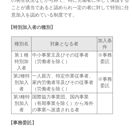
の発生状況などからみて、特に労働者に準じて保護する
ことが適当であると認められ一定の者に対して特別に任
意加入を認めている制度です。
【特別加入者の種別】
加入条
種別名
対象となる者
件
第１種
中小事業主及びその従事者
※事務
特別加
（労働者を除く）
委託
入者
第2種特
一人親方、特定作業従事者、
※事務
別加入
家内労働者等及びその従事者
委託
者
（労働者を除く）
第3種特
国際協力事業団、国内事業
別加入
（有期事業を除く）から海外
者
の事業へ派遣される者
【事務委託】